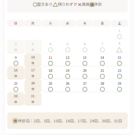
△
○
×
休
空きあり
残りわずか
満員
休診
日
月
火
水
木
金
土
1
○
8
2
3
4
5
6
7
△
○
○
○
○
休
休
10
9
11
12
13
14
15
○
○
○
○
○
○
休
16
17
18
19
20
21
22
○
○
○
○
○
休
休
24
23
25
26
27
28
29
○
○
○
○
○
○
休
30
31
休
休
休診日：2日、3日、10日、16日、17日、24日、30日、31日
休